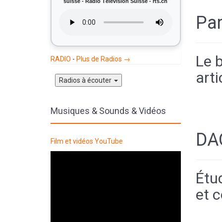
suisse - Radio Télévision Suisse - rts.ch
Pa
Le 
RADIO
-
Plus de Radios →
arti
Radios à écouter
Musiques & Sounds & Vidéos
DA
Film et vidéos YouTube
Étu
et 