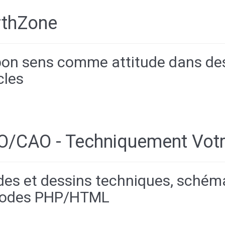
rthZone
bon sens comme attitude dans de
cles
O/CAO - Techniquement Vot
des et dessins techniques, schém
codes PHP/HTML