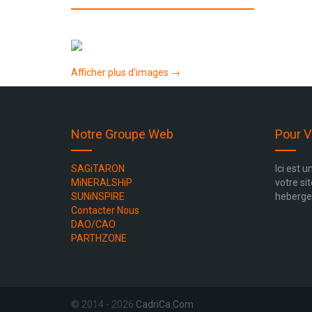
Afficher plus d'images →
Notre Groupe Web
Pour 
SAGiTARON
Ici est 
MiNERALSHiP
votre si
SUNiNSPIRE
hebergem
Contacter Nous
DAO/CAO
PARTHZONE
© 2014 - 2026
CadriCa.Com