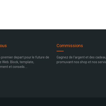
Vous
Commissions
un premier depart pour le future de
Gagnez de l'argent et des cadea
te Web. Block, template,
promuvant nos shop et nos servi
ent et conseils....