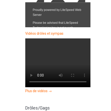
Vidéos drôles et sympas
Plus de vidéos →
Drôles/Gags